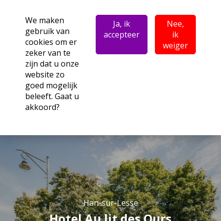
We maken
Ja, ik
Nee,
gebruik van
accepteer
ik
cookies om er
weiger
zeker van te
zijn dat u onze
website zo
goed mogelijk
beleeft. Gaat u
akkoord?
Han-sur-Lesse
Hotel Au lit des Ours