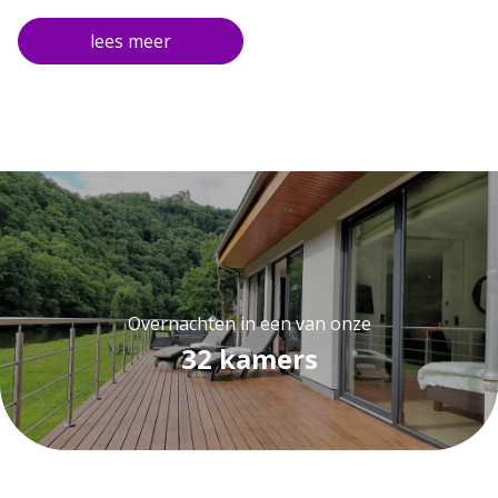
inclusief een bijpassende fles wijn. Na een heerlijke nacht
slapen in één van onze kamer, staat er een uitgebreid
ontbijt voor u klaar.
De tweede avond wordt er speciaal voor u een
gastronomisch 5-gangen diner met een bijpassende fles
wijn geserveerd. Na een fijne nacht staat er in de ochtend
uiteraard weer een uitgebreid ontbijt voor u klaar waarbij u
heerlijk kunt nagenieten van het romantische weekend.
Tijdens uw verblijf kunt u tevens gratis gebruik maken van
de wellness faciliteiten tussen 16.00 en 20.00 uur én gratis
parkeren bij het hotel.
Overnachten in een van onze
32 kamers