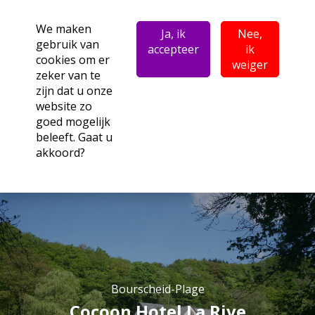
We maken
Ja, ik
Nee,
gebruik van
accepteer
ik
cookies om er
weiger
zeker van te
zijn dat u onze
website zo
goed mogelijk
beleeft. Gaat u
akkoord?
Bourscheid-Plage
Cocoon Hotel La Rive