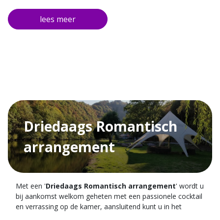
uitgebreid ontbijt met bubbels voor u klaar.
De tweede avond wordt er speciaal voor u een
gastronomisch 5-gangen diner geserveerd. Na een fijne
nacht staat er in de ochtend uiteraard weer een uitgebreid
ontbijt met bubbels voor u klaar waarbij u heerlijk kunt
nagenieten van het gastronomische weekend. Tijdens uw
verblijf kunt u tevens gratis gebruik maken van de wellness
faciliteiten tussen 16.00 en 20.00 uur én gratis parkeren bij
het hotel.
Driedaags Romantisch
arrangement
Met een '
Driedaags Romantisch arrangement
' wordt u
bij aankomst welkom geheten met een passionele cocktail
en verrassing op de kamer, aansluitend kunt u in het
restaurant genieten van een culinair 3-gangen diner