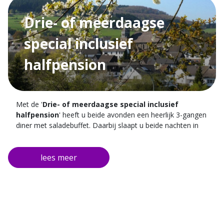
Drie- of meerdaagse
special inclusief
halfpension
Met de '
Drie- of meerdaagse special inclusief
halfpension
' heeft u beide avonden een heerlijk 3-gangen
diner met saladebuffet. Daarbij slaapt u beide nachten in
één van onze kamers en staat er na een uitgeruste
nachtrust een uitgebreid ontbijtbuffet met een glaasje sekt
voor u klaar. Tijdens uw verblijf mag u gratis gebruik
maken van de wellness, midgetgolf en tennisbaan
faciliteiten.