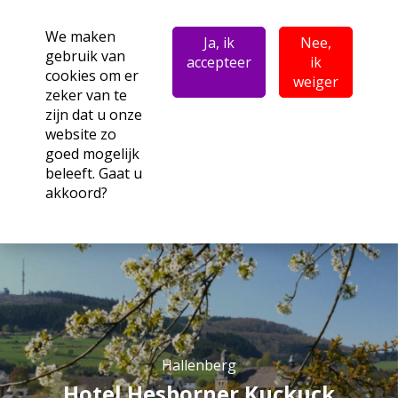
We maken
Ja, ik
Nee,
gebruik van
accepteer
ik
cookies om er
weiger
zeker van te
zijn dat u onze
website zo
goed mogelijk
beleeft. Gaat u
akkoord?
Hallenberg
Hotel Hesborner Kuckuck