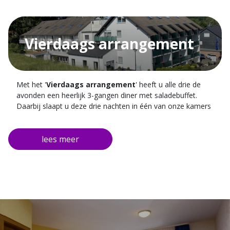
Vierdaags arrangement
Met het '
Vierdaags arrangement
' heeft u alle drie de
avonden een heerlijk 3-gangen diner met saladebuffet.
Daarbij slaapt u deze drie nachten in één van onze kamers
en staat er na een uitgeruste nachtrust een uitgebreid
ontbijtbuffet met een glaasje sekt voor u klaar. Tijdens uw
verblijf mag u gratis gebruik maken van de wellness,
midgetgolf en tennisbaan faciliteiten.