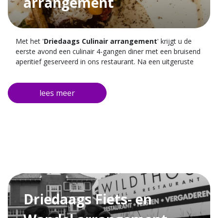
arrangement
Met het '
Driedaags Culinair arrangement
' krijgt u de
eerste avond een culinair 4-gangen diner met een bruisend
aperitief geserveerd in ons restaurant. Na een uitgeruste
nacht in één van onze kamers kunt u de volgende ochtend
heerlijk genieten van ons uitgebreide ontbijt.
De tweede avond pakken we nog even iets meer uit met
een culinair 5-gangen diner in combinatie met een bruisend
aperitief. De ochtend van vertrek kunt u eerst nog heerlijk
wakker worden met een uitgebreid ontbijt in ons
restaurant voordat u weer op pad gaat.
Tijdens uw gehele verblijf kunt u tevens gratis parkeren bij
het hotel.
Driedaags Fiets- en