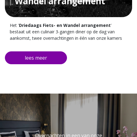
Wandel arrangement
Het '
Driedaags Fiets- en Wandel arrangement
'
bestaat uit een culinair 3-gangen diner op de dag van
aankomst, twee overnachtingen in één van onze kamers
en een uitgebreid ontbijt in de ochtenden. Tijdens uw
gehele verblijf kunt u gratis parkeren bij het hotel en bieden
wij u gratis routekaarten van de omgeving aan.
Overnachten in een van onze