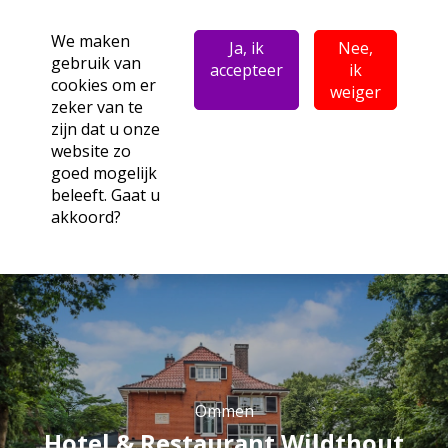
We maken
Ja, ik
Nee,
gebruik van
accepteer
ik
cookies om er
weiger
zeker van te
zijn dat u onze
website zo
goed mogelijk
beleeft. Gaat u
akkoord?
Ommen
Hotel & Restaurant Wildthout