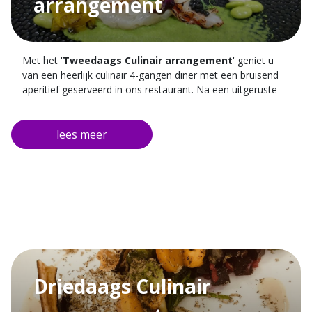
arrangement
Met het '
Tweedaags Culinair arrangement
' geniet u
van een heerlijk culinair 4-gangen diner met een bruisend
aperitief geserveerd in ons restaurant. Na een uitgeruste
nacht in één van onze kamers kunt u de volgende ochtend
heerlijk genieten van ons uitgebreide ontbijt.
Tijdens uw gehele verblijf kunt u tevens gratis parkeren bij
het hotel.
Driedaags Culinair