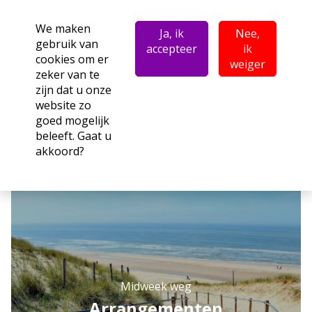
We maken
Ja, ik
Nee,
gebruik van
accepteer
ik
cookies om er
weiger
zeker van te
zijn dat u onze
website zo
goed mogelijk
beleeft. Gaat u
akkoord?
Midweek weg
Arrangementen