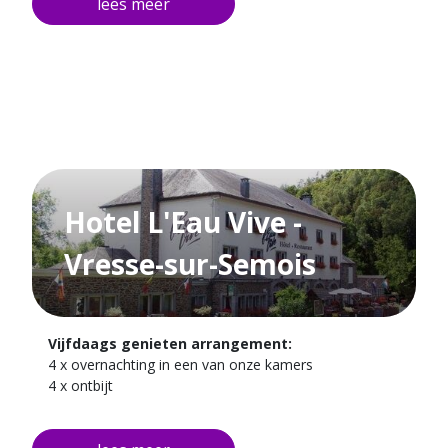
4 x Uitgebreid ontbijt buffet
Gratis fiets- en wandelroutes
Gratis parkeren tijdens uw gehele verblijf
Hotel L'Eau Vive -
Vresse-sur-Semois
Vijfdaags genieten arrangement:
4 x overnachting in een van onze kamers
4 x ontbijt
2 x drie gangen diner. (Een diner op de dag van
aankomst en 1 diner op de derde dag)