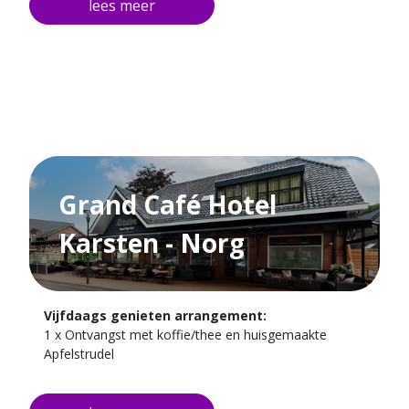
op loopafstand van het strand, in de duinen aan de
Noordzeekust. Lekker uitwaaien langs het strand of
het eiland verkennen met de fiets.
Grand Café Hotel
Karsten - Norg
Vijfdaags genieten arrangement:
1 x Ontvangst met koffie/thee en huisgemaakte
Apfelstrudel
3 x 2-Gangen diner
4 x Overnachting in één van onze kamers