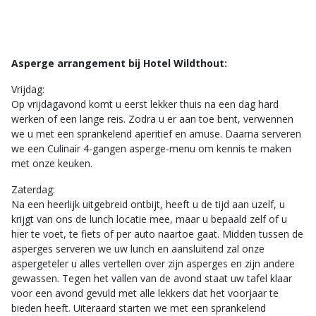
1x Culinair 5-Gangen Aspergemenu met sprankelend
aperitief
Afscheidscadeautje
Prijs vanaf € 229,00 p.p. aankomst mogelijk op 26-04,
Asperge arrangement bij Hotel Wildthout:
03-05, 24-05 of 31-05
Vrijdag:
Op vrijdagavond komt u eerst lekker thuis na een dag hard
werken of een lange reis. Zodra u er aan toe bent, verwennen
we u met een sprankelend aperitief en amuse. Daarna serveren
we een Culinair 4-gangen asperge-menu om kennis te maken
met onze keuken.
Zaterdag:
Na een heerlijk uitgebreid ontbijt, heeft u de tijd aan uzelf, u
krijgt van ons de lunch locatie mee, maar u bepaald zelf of u
hier te voet, te fiets of per auto naartoe gaat. Midden tussen de
asperges serveren we uw lunch en aansluitend zal onze
aspergeteler u alles vertellen over zijn asperges en zijn andere
gewassen. Tegen het vallen van de avond staat uw tafel klaar
voor een avond gevuld met alle lekkers dat het voorjaar te
bieden heeft. Uiteraard starten we met een sprankelend