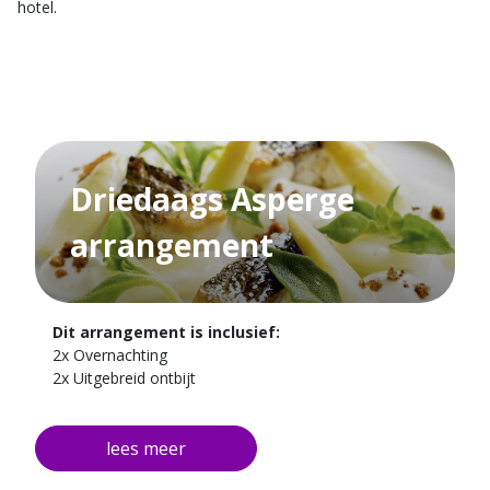
hotel.
Driedaags Asperge
arrangement
Dit arrangement is inclusief:
2x Overnachting
2x Uitgebreid ontbijt
1x Culinair 4-Gangen Aspergemenu met sprankelend
aperitief
1x Lunch tussen de aspergevelden met aansluitend
rondleiding en uitleg van de teler