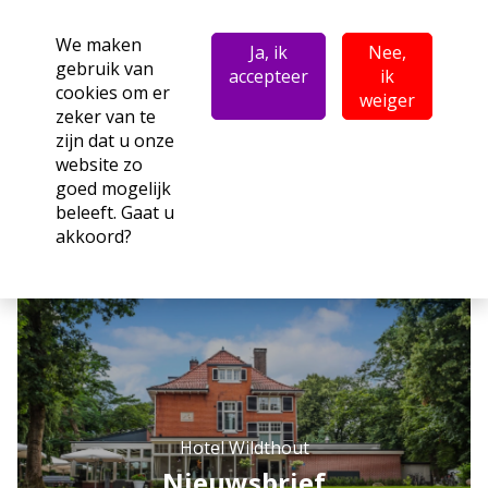
We maken
Ja, ik
Nee,
gebruik van
accepteer
ik
cookies om er
weiger
zeker van te
zijn dat u onze
website zo
goed mogelijk
beleeft. Gaat u
akkoord?
Hotel Wildthout
Nieuwsbrief