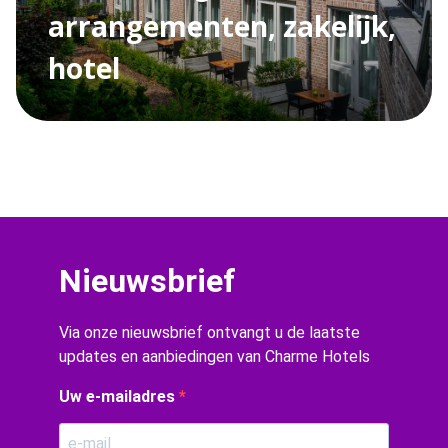
arrangementen, zakelijk,
hotel
Nieuwsbrief
Via onze nieuwsbrief ontvangt u de laatste
updates en aanbiedingen van Charme Hotels
Uw e-mailadres