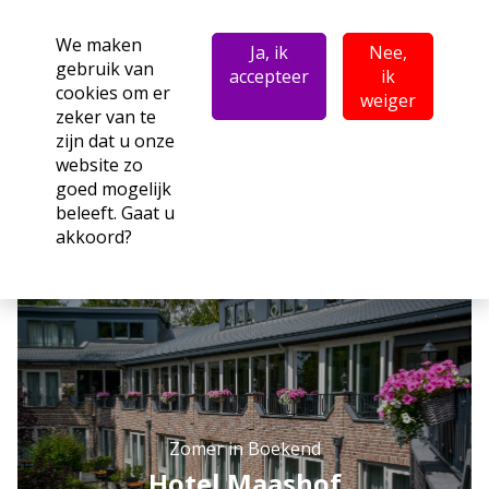
We maken
Ja, ik
Nee,
gebruik van
accepteer
ik
cookies om er
weiger
zeker van te
zijn dat u onze
website zo
goed mogelijk
beleeft. Gaat u
akkoord?
Zomer in Boekend
Hotel Maashof