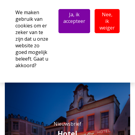
We maken
Ja, ik
Nee,
gebruik van
accepteer
ik
cookies om er
weiger
zeker van te
zijn dat u onze
website zo
goed mogelijk
beleeft. Gaat u
akkoord?
Nieuwsbrief
Hotel