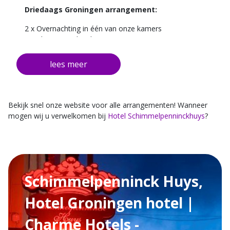
Driedaags Groningen arrangement:
2 x Overnachting in één van onze kamers
1 x Plate special in de Brasserie
2 x Uitgebreid ontbijt van onze eigen bakkerij
Vanaf € 239,- per verblijf obv 2 personen
Bekijk snel onze website voor alle arrangementen! Wanneer
mogen wij u verwelkomen bij
Hotel Schimmelpenninckhuys
?
Schimmelpenninck Huys,
Hotel Groningen hotel |
Charme Hotels -