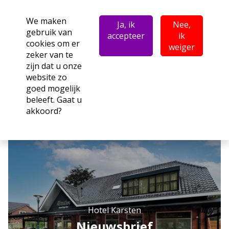
We maken
Ja, ik
Nee,
gebruik van
accepteer
ik
cookies om er
weiger
zeker van te
zijn dat u onze
website zo
goed mogelijk
beleeft. Gaat u
akkoord?
Hotel Karsten
Nieuwsbrief