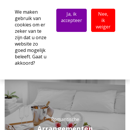
We maken
Ja, ik
Nee,
gebruik van
accepteer
ik
cookies om er
weiger
zeker van te
zijn dat u onze
website zo
goed mogelijk
beleeft. Gaat u
akkoord?
Romantische
Arrangementen