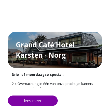
unieke cocktailboom met:
4 verrassende gerechtjes
2 heerlijke cocktails per persoon
Een ideale combinatie van gezelligheid, smaak en
romantiek – perfect voor een date night met je vriend,
vriendin of geliefde.
Grand Café Hotel
Karsten - Norg
Drie- of meerdaagse special :
2 x Overnachting in één van onze prachtige kamers
2 x Uitgebreid ontbijt
Gratis parkeren
Gratis fiets- en wandelroutes van de omgeving