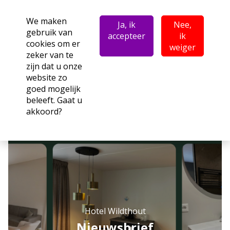
We maken
Ja, ik
Nee,
gebruik van
accepteer
ik
cookies om er
weiger
zeker van te
zijn dat u onze
website zo
goed mogelijk
beleeft. Gaat u
akkoord?
Hotel Wildthout
Nieuwsbrief