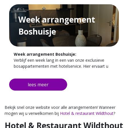
Week arrangement
Boshuisje
Week arrangement Boshuisje:
Verblijf een week lang in een van onze exclusieve
bosappartementen met hotelservice. Hier ervaart u
het beste van twee werelden: volledige privacy en
comfort, met alle gemakken van ons hotel binnen
handbereik.Geniet van een heerlijke maaltijd in ons
restaurant, ontspan op ons zonnige terras in de tuin,
of verken de prachtige omgeving met eindeloze fiets-
en wandelroutes. Ondanks de natuurlijke ligging bent
Bekijk snel onze website voor alle arrangementen! Wanneer
u altijd dicht bij het hoofdgebouw, het restaurant en
mogen wij u verwelkomen bij
Hotel & restaurant Wildthout
?
de parkeerplaats – maximaal 100 meter lopen.
Hotel & Restaurant Wildthout