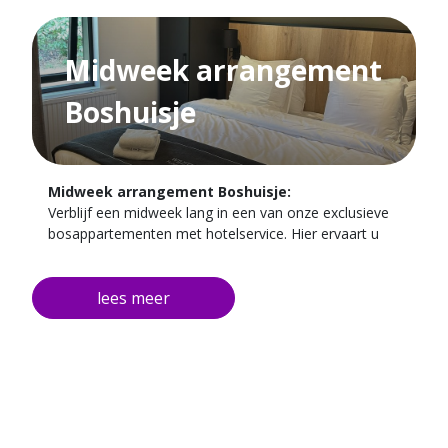
Midweek arrangement
Boshuisje
Midweek arrangement Boshuisje:
Verblijf een midweek lang in een van onze exclusieve
bosappartementen met hotelservice. Hier ervaart u
het beste van twee werelden: volledige privacy en
comfort, met alle gemakken van ons hotel binnen
handbereik.Geniet van een heerlijke maaltijd in ons
restaurant, ontspan op ons zonnige terras in de tuin,
of verken de prachtige omgeving met eindeloze fiets-
en wandelroutes. Ondanks de natuurlijke ligging bent
u altijd dicht bij het hoofdgebouw, het restaurant en
de parkeerplaats – maximaal 100 meter lopen.