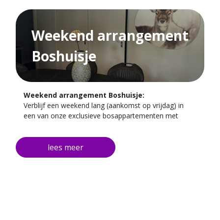
Weekend arrangement
Boshuisje
Weekend arrangement Boshuisje:
Verblijf een weekend lang (aankomst op vrijdag) in
een van onze exclusieve bosappartementen met
hotelservice. Hier ervaart u het beste van twee
werelden: volledige privacy en comfort, met alle
gemakken van ons hotel binnen handbereik. Geniet
van een heerlijke maaltijd in ons restaurant, ontspan
op ons zonnige terras in de tuin, of verken de
prachtige omgeving met eindeloze fiets- en
wandelroutes. Ondanks de natuurlijke ligging bent u
altijd dicht bij het hoofdgebouw, het restaurant en de
parkeerplaats – maximaal 100 meter lopen.