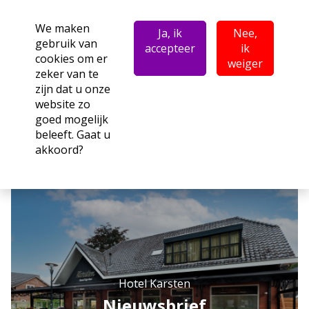
We maken
Ja, ik
Nee,
gebruik van
accepteer
ik
cookies om er
weiger
zeker van te
zijn dat u onze
website zo
goed mogelijk
beleeft. Gaat u
akkoord?
Hotel Karsten
Nieuwsbrief