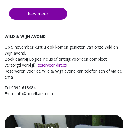
1x 2 gangen diner
1x Uitgebreid ontbijt
gratis parkeergelegenheid
gratis fiets- en wandelroutes van de omgeving
WILD & WIJN AVOND
Op 9 november kunt u ook komen genieten van onze Wild en
Wijn avond.
Boek daarbij Logies inclusief ontbijt voor een compleet
verzorgd verblijf.
Reserveer direct
!
Reserveren voor de Wild & Wijn avond kan telefonisch of via de
email.
Tel 0592-613484
Email info@hotelkarsten.nl