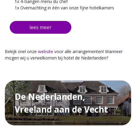
1x 4-Gangen menu du chef
1x Overnachting in één van onze fijne hotelkamers
1x Uitgebreid ontbijt geserveerd aan tafel
Gratis gebruik van badjassen en slippers
Geldig in de maanden maart, april en mei 2024,
aankomstdag woensdag tot en met zaterdag
Bekijk snel onze
website
voor alle arrangementen! Wanneer
mogen wij u verwelkomen bij hotel de Nederlanden?
De Nederlanden,
Vreeland aan de Vecht