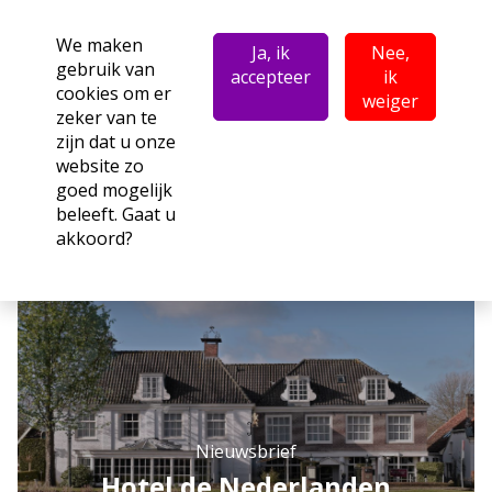
We maken
Ja, ik
Nee,
gebruik van
accepteer
ik
cookies om er
weiger
zeker van te
zijn dat u onze
website zo
goed mogelijk
beleeft. Gaat u
akkoord?
Nieuwsbrief
Hotel de Nederlanden