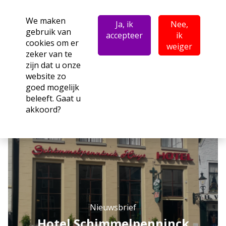
We maken
Ja, ik
Nee,
gebruik van
accepteer
ik
cookies om er
weiger
zeker van te
zijn dat u onze
website zo
goed mogelijk
beleeft. Gaat u
akkoord?
Nieuwsbrief
Hotel Schimmelpenninck