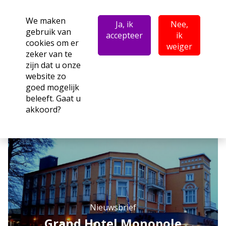
We maken
Ja, ik
Nee,
gebruik van
accepteer
ik
cookies om er
weiger
zeker van te
zijn dat u onze
website zo
goed mogelijk
beleeft. Gaat u
akkoord?
Nieuwsbrief
Grand Hotel Monopole