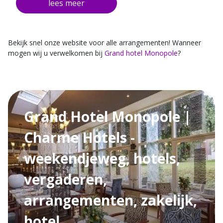
Kortingsbon voor de mooiste dierentuin van de
Benelux 'Het Gaiapark'
Gratis entree Holland Casino Valkenburg
U kunt dit arrangement uitbreiden met een gevarieerd
Bekijk snel onze website voor alle arrangementen! Wanneer
halfpension 3-gangen menu à € 40,- (wij serveren
mogen wij u verwelkomen bij
Grand hotel Monopole
?
geen diner op maandag en dinsdag).
Grand Hotel Monopole |
Charme Hotels -
weekendjeweg, hotels,
vergaderen,
arrangementen, zakelijk,
hotel