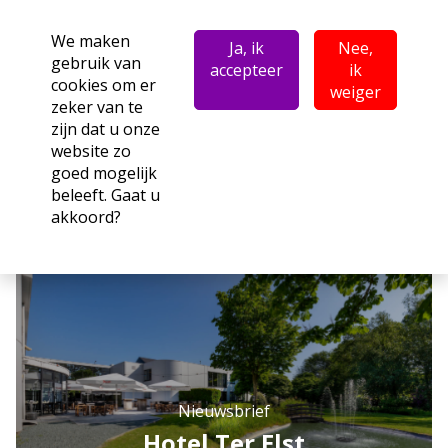
We maken
Ja, ik
Nee,
gebruik van
accepteer
ik
cookies om er
weiger
zeker van te
zijn dat u onze
website zo
goed mogelijk
beleeft. Gaat u
akkoord?
Nieuwsbrief
Hotel Ter Elst