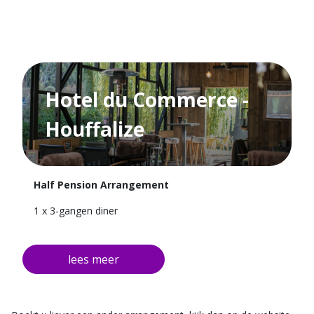
Hotel du Commerce -
Houffalize
Half Pension Arrangement
1 x 3-gangen diner
1 x Overnachten in een van onze kamers
1 x Uitgebreid ontbijtbuffet
Vanaf €205,- per verblijf obv 2 personen