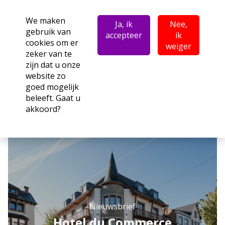
We maken
Ja, ik
Nee,
gebruik van
accepteer
ik
cookies om er
weiger
zeker van te
zijn dat u onze
website zo
goed mogelijk
beleeft. Gaat u
akkoord?
Nieuwsbrief
Hotel du Commerce