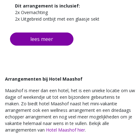
Dit arrangement is inclusief:
2x Overnachting
2x Uitgebreid ontbijt met een glaasje sekt
2x Driegangen diner met saladebuffet
Tijdens uw verblijf mag u gratis gebruik maken van de
wellness, midgetgolf en tennisbaan faciliteiten.
Arrangementen bij Hotel Maashof
Maashof is meer dan een hotel, het is een unieke locatie om uw
dagje of weekendje uit tot een bijzondere gebeurtenis te
maken. Zo biedt hotel Maashof naast het mini-vakantie
arrangement ook een wellness arrangement en een driedaags
echopper arrangement en nog veel meer mogelijkheden om je
vakantie helemaal naar wens in te vullen. Bekijk alle
arrangementen van
Hotel Maashof hier
.