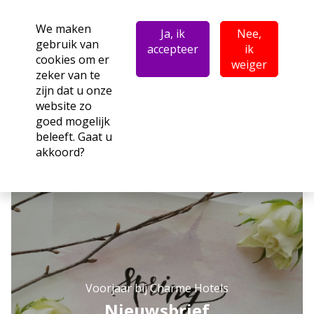
We maken
Ja, ik
Nee,
gebruik van
accepteer
ik
cookies om er
weiger
zeker van te
zijn dat u onze
website zo
goed mogelijk
beleeft. Gaat u
akkoord?
Voorjaar bij Charme Hotels
Nieuwsbrief