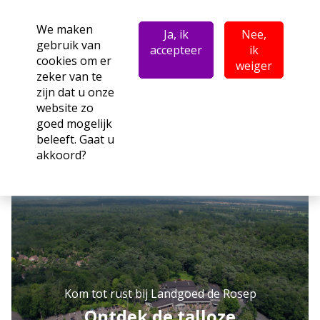
We maken
Ja, ik
Nee,
gebruik van
accepteer
ik
cookies om er
weiger
zeker van te
zijn dat u onze
website zo
goed mogelijk
beleeft. Gaat u
akkoord?
Kom tot rust bij Landgoed de Rosep
Ontdek de talloze